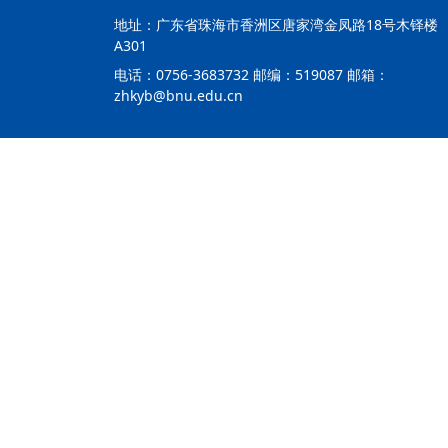
资料下载
地址：广东省珠海市香洲区唐家湾金凤路18号木铎楼
A301
电话：0756-3683732 邮编：519087 邮箱：
zhkyb@bnu.edu.cn